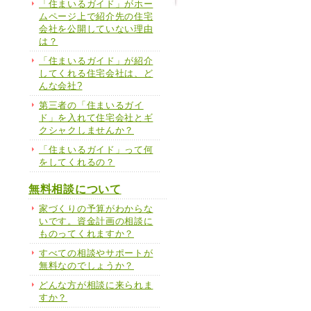
「住まいるガイド」がホー
ムページ上で紹介先の住宅
会社を公開していない理由
は？
「住まいるガイド」が紹介
してくれる住宅会社は、ど
んな会社?
第三者の「住まいるガイ
ド」を入れて住宅会社とギ
クシャクしませんか？
「住まいるガイド」って何
をしてくれるの？
無料相談について
家づくりの予算がわからな
いです。資金計画の相談に
ものってくれますか？
すべての相談やサポートが
無料なのでしょうか？
どんな方が相談に来られま
すか？