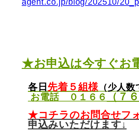
agent.co.jp/blog/202510/20_
★お申込は今すぐお
先着５組様
各日
（少人数
（７
お電話 ０１６６
★コチラのお問合せフ
申込みいただけます↓