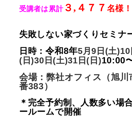
３,４７７
名様
受講者は累計
失敗しない家づくりセミナ
令和8年
日時：
5月9日
(土)1
10:00
(日)30日
(土)31日(日)
会場：弊社オフィス（旭川市
番383）
＊完全予約制、人数多い場
ールームで開催