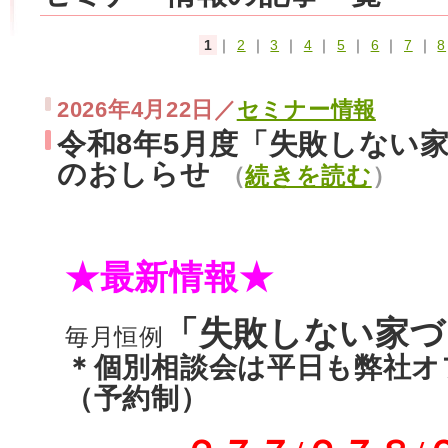
1
｜
2
｜
3
｜
4
｜
5
｜
6
｜
7
｜
8
2026年4月22日／
セミナー情報
令和8年5月度「失敗しない
のおしらせ
（
続きを読む
）
★最新情報★
「失敗しない家づ
毎月恒例
＊個別相談会は平日も弊社オ
（予約制）