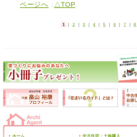
ページへ
△TOP
1
｜
2
｜
3
｜
4
｜
5
｜
6
｜
7
｜
8
ホーム
中古住宅・土地購入