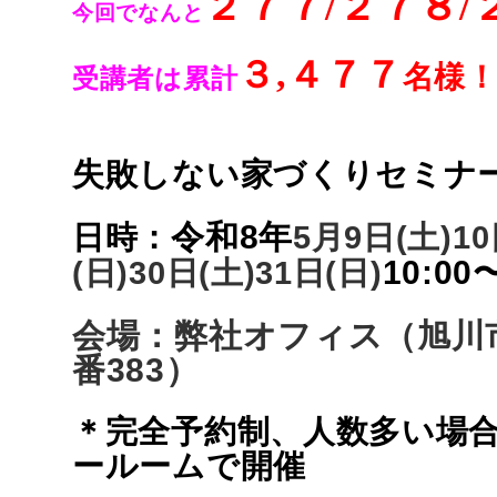
２７７/２７８/
今回でなんと
３,４７７
名様
受講者は累計
失敗しない家づくりセミナ
令和8年
日時：
5月9日
(土)1
10:00
(日)30日
(土)31日(日)
会場：弊社オフィス（旭川市
番383）
＊完全予約制、人数多い場
ールームで開催