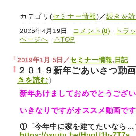
カテゴリ(
セミナー情報
)／
続きを読
2026年4月19日
コメント(
0
)
トラッ
ページへ
△TOP
2019年1月 5日／
セミナー情報
,
日記
２０１９新年ごあいさつ動
きを読む
）
新年あけましておめでとうござ
いきなりですがオススメ動画です
①「今年中に家を建てたいなら
https://youtu.be/HgqU1b-7T7s