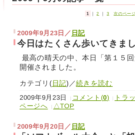
1
｜
2
｜
3
次のページ
2009年9月23日／
日記
今日はたくさん歩いてきま
最高の晴天の中、本日「第１５回
開催されました。
カテゴリ(
日記
)／
続きを読む
2009年9月23日
コメント(
0
)
トラッ
ページへ
△TOP
2009年9月20日／
日記