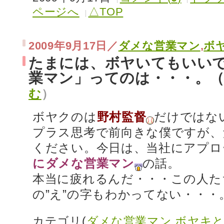
ページへ
△TOP
2009年9月17日／
ダメな営業マン
,
ボ
たまには、ボヤいてもいい
業マン」ってのは・・・。（
む
）
ボヤクのは
野村監督
だけではな
プラス思考で前向きな僕ですが、
ください。今日は、当社にアプロ
にダメな営業マン
の話。
本当に疲れるんだ・・・この人た
の”え”の字もわかってない・・・
カテゴリ(
ダメな営業マン
,
ボヤキと