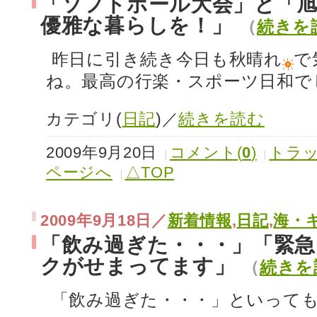
「ソフトボール大会」と「
優雅な暮らしを！」
（
続きを
昨日に引き続き今日も秋晴れ
で
ね。最高の行楽・スポーツ日和で
カテゴリ(
日記
)／
続きを読む
2009年9月20日
コメント(
0
)
トラッ
ページへ
△TOP
2009年9月18日／
新着情報
,
日記
,
海・
「飲み過ぎた・・・」「緊
クがせまってます」
（
続きを
「飲み過ぎた・・・」といって