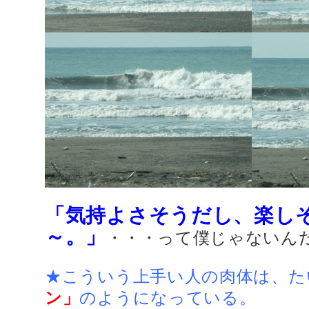
「気持よさそうだし、楽し
～。」
・・・って僕じゃないん
★こういう上手い人の肉体は、た
ン」
のようになっている。