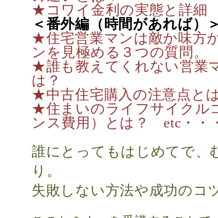
★コワイ金利の実態と詳
＜番外編（時間があれば）
★住宅営業マンは敵か味方
ンを見極める３つの質問。
★誰も教えてくれない営業
は？
★中古住宅購入の注意点
★住まいのライフサイクル
ンス費用）とは？
etc
・・
誰にとってもはじめてで、
り。
失敗しない方法や成功のコ